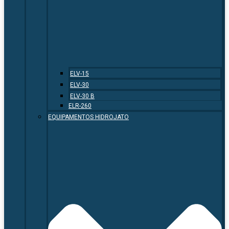
ELV-15
ELV-30
ELV-30 B
ELR-260
EQUIPAMENTOS HIDROJATO